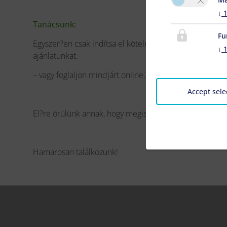
↓
Tanácsunk:
Fu
Egyszer?en csak indítsa el kötelezettség nélküli aján
↓
ajánlatunkat.
– vagy foglaljon mindjárt online.
Accept sele
El?re örülünk annak, hogy megismerhetjük Önt, és kés
Hamarosan találkozunk!