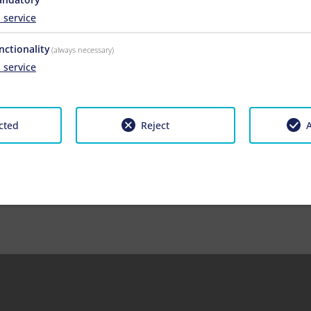
1
service
nctionality
(always necessary)
latkérését, és már néhány percen belül megkapja személyre szabo
1
service
cted
Reject
A
zséggel válaszolunk az Ön minden, házunkkal kapcsolatos kérdé