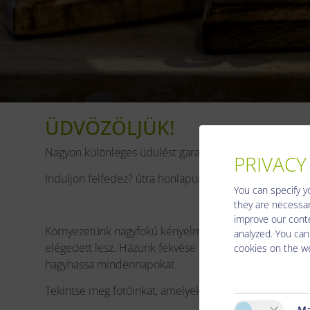
ÜDVÖZÖLJÜK!
Nagyon különleges üdülést garantálunk Önnek!
PRIVACY
Induljon felfedez? útra honlapunkon, és ismerje meg az
You can specify y
they are necessar
improve our conte
Környezetünk nagyfokú kényelmet biztosít az Ön számár
analyzed. You can
elégedett lesz. Házunk fekvése ideális, és egyben nyu
cookies on the we
hagyhassa mindennapokat.
Tekintse meg fotóinkat, amelyekkel meg szeretnénk Ön
Ma