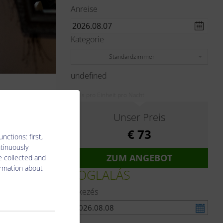
Anreise
Kategorie
Standardzimmer
undefined
Preis pro Einheit pro Nacht
Unser Preis
€ 73
ctions: first,
ntinuously
ZUM ANGEBOT
e collected and
nagyon
ormation about
FOGLALÁS
Érkezés