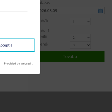
Elutazás
Szobák
tt
Szoba
1
Felnőtt
Gyerek
ccept all
sére!
Tovább
Provided by websedit