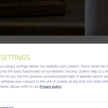
 SETTINGS
 általunk nyújtott el?nyöket.
our privacy settings below.
Our website uses cookies. These serve two fun
y for the basic functionality of our website. Second, cookies help us co
nt for you. For this purpose, pseudonymized data of website visitors ar
a segít?kész szervizszolgáltatással, amellyel Ön folyamatosan 
 withdraw your consent to the use of cookies at any time. For more inf
godt – tökéletes arra, hogy Ön élvezze a napot, és maga mögött
bsite, please refer to our
Privacy policy
.
t gy?zni.
ndatory